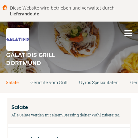
Diese Website wird betrieben und verwaltet durch
Lieferando.de
GALATIDIS GRILL
DORTMUND
Salate
Gerichte vom Grill
Gyros Spezialitäten
Ger
Salate
Alle Salate werden mit einem Dressing deiner Wahl zubereitet.