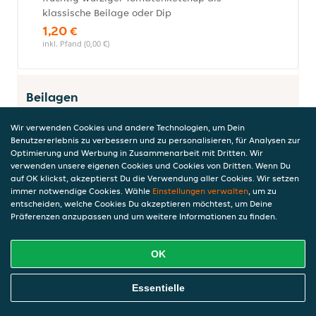
klassische Beilage oder Dip
1,20 €
inkl. Pfand (0,00 €)
Beilagen
Wir verwenden Cookies und andere Technologien, um Dein
Benutzererlebnis zu verbessern und zu personalisieren, für Analysen zur
Optimierung und Werbung in Zusammenarbeit mit Dritten. Wir
Peperoni
verwenden unsere eigenen Cookies und Cookies von Dritten. Wenn Du
würzig eingelegte Peperoni mit leichter
auf OK klickst, akzeptierst Du die Verwendung aller Cookies. Wir setzen
Schärfe als herzhafte Beilage oder Snack
immer notwendige Cookies. Wähle
Einstellungen verwalten
, um zu
entscheiden, welche Cookies Du akzeptieren möchtest, um Deine
5,60 €
Präferenzen anzupassen und um weitere Informationen zu finden.
inkl. Pfand (0,00 €)
OK
Weißkäse
Online Essen Bestellen
Essentielle
cremig würziger Weißkäse in Salzlake als
herzhafte Beilage oder Snack