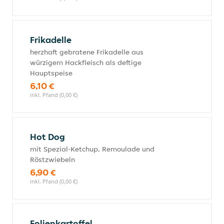
Frikadelle
herzhaft gebratene Frikadelle aus
würzigem Hackfleisch als deftige
Hauptspeise
6,10 €
inkl. Pfand (0,00 €)
Hot Dog
mit Spezial-Ketchup, Remoulade und
Röstzwiebeln
6,90 €
inkl. Pfand (0,00 €)
Folienkartoffel